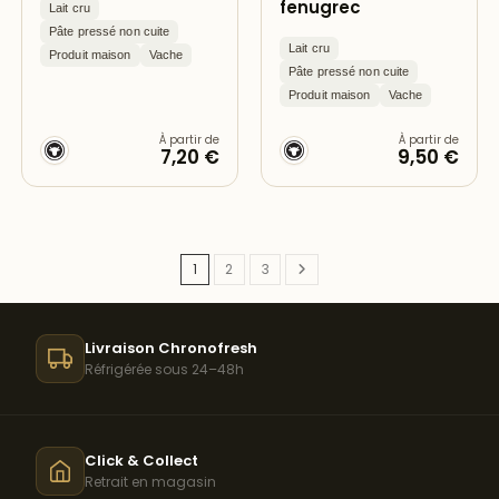
fenugrec
Lait cru
Pâte pressé non cuite
Lait cru
Produit maison
Vache
Pâte pressé non cuite
Produit maison
Vache
À partir de
À partir de
7,20 €
9,50 €
1
2
3
Livraison Chronofresh
Réfrigérée sous 24–48h
Click & Collect
Retrait en magasin