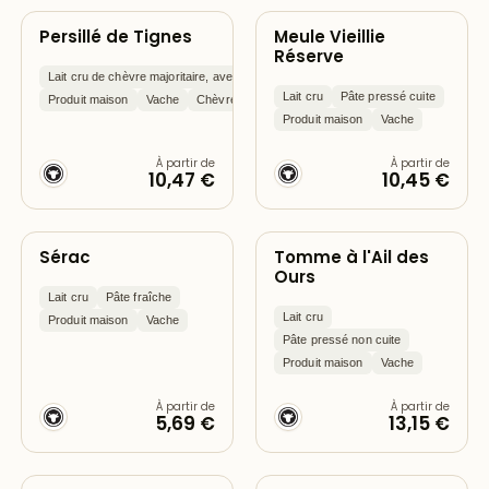
Persillé de Tignes
Meule Vieillie
Réserve
Lait cru de chèvre majoritaire, avec ajout de lait de vache
Lait cru
Pâte pressé cuite
Produit maison
Vache
Chèvre
Produit maison
Vache
À partir de
À partir de
10,47 €
10,45 €
Sérac
Tomme à l'Ail des
Ours
Lait cru
Pâte fraîche
Lait cru
Produit maison
Vache
Pâte pressé non cuite
Produit maison
Vache
À partir de
À partir de
5,69 €
13,15 €