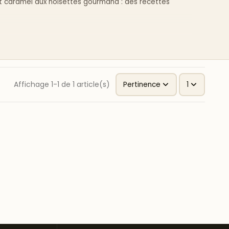
et caramel aux noisettes gourmand : des recettes
onnue pour son savoir-faire. Des caramels onctueux,
Affichage 1-1 de 1 article(s)
Pertinence
1
exture fondante et un équilibre parfait entre le sucré
u simplement à la cuillère pour les plus gourmands.
u croquant des noisettes torréfiées pour une pâte à
s, avec des ingrédients soigneusement sélectionnés :
maison.