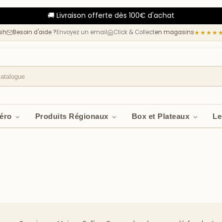
🚚 Livraison offerte dès 100€ d'achat
esh
Besoin d'aide ?
Envoyez un email
Click & Collect
en magasins
★★★★
péro
Produits Régionaux
Box et Plateaux
Le