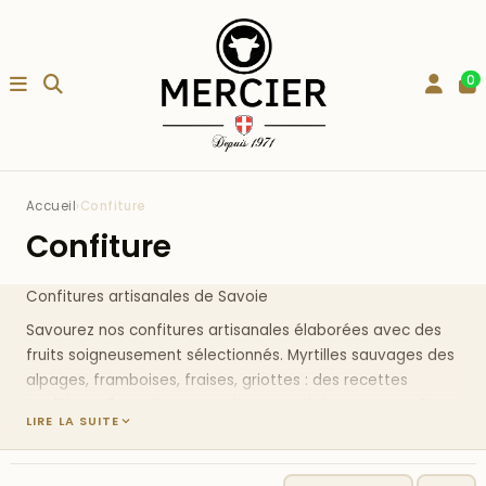
0
Accueil
›
Confiture
Confiture
Confitures artisanales de Savoie
Savourez nos
confitures artisanales
élaborées avec des
fruits soigneusement sélectionnés. Myrtilles sauvages des
alpages, framboises, fraises, griottes : des recettes
traditionnelles cuites en petites quantités pour un goût
LIRE LA SUITE
intense et authentique.
Confitures artisanales : les fruits des Alpes en pot