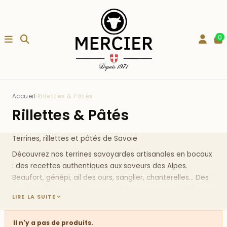
0
Accueil
›
Rillettes & Pâtés
Rillettes & Pâtés
Terrines, rillettes et pâtés de Savoie
Découvrez nos
terrines savoyardes artisanales
en bocaux
: des recettes authentiques aux saveurs des Alpes.
Beaufort, génépi, ail des ours, sanglier, chanterelles... Des
produits direct producteur, parfaits pour vos apéritifs et
LIRE LA SUITE
entrées.
Terrines et pâtés de Savoie : l'authenticité des Alpes en
Il n'y a pas de produits.