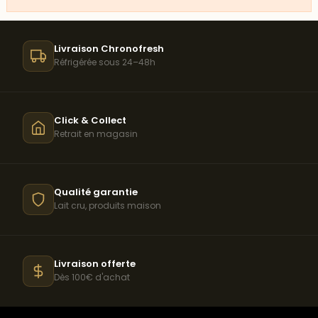
bocal
Chez Maison Mercier, nous avons sélectionné des
terrines
savoyardes artisanales
qui mettent en valeur les produits
Livraison Chronofresh
emblématiques de notre région. Préparées selon des
Réfrigérée sous 24–48h
recettes traditionnelles et conditionnées en bocaux, elles
se conservent facilement et sont prêtes à être dégustées
à tout moment. Idéales pour l'apéritif ou en entrée.
Click & Collect
Terrine au Beaufort
Retrait en magasin
Notre
terrine au Beaufort
associe la finesse d'une terrine
de viande à la richesse du Beaufort AOP. Ce fromage
savoyard d'exception apporte des notes fruitées et une
Qualité garantie
onctuosité remarquable. Un mariage parfait entre
Lait cru, produits maison
charcuterie et fromage, typiquement alpin.
Terrine au Génépi
Le
génépi
, cette plante aromatique des sommets alpins,
Livraison offerte
parfume délicatement notre terrine. Ses notes herbacées
Dès 100€ d'achat
et légèrement amères apportent une touche originale et
raffinée. Une recette qui évoque les sommets enneigés et