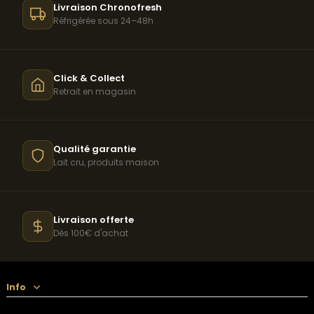
Livraison Chronofresh
Réfrigérée sous 24–48h
Click & Collect
Retrait en magasin
Qualité garantie
Lait cru, produits maison
Livraison offerte
Dès 100€ d'achat
Info