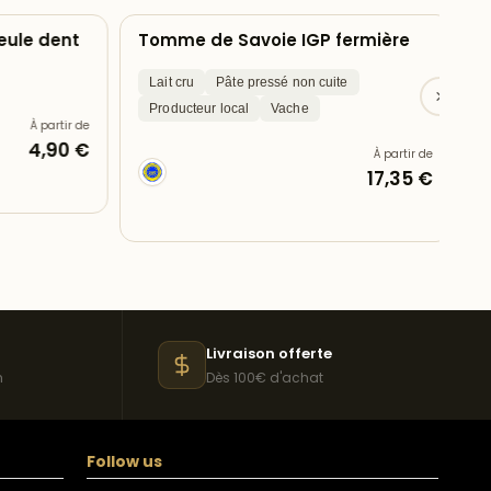
le dent
Tomme de Savoie IGP fermière
Reb
Lait cru
Pâte pressé non cuite
Lait
Producteur local
Vache
À partir de
4,90 €
À partir de
17,35 €
Livraison offerte
n
Dès 100€ d'achat
Follow us