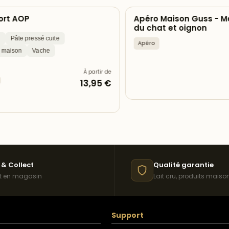
t AOP
Apéro Maison Guss - Meu
du chat et oignon
Pâte pressé cuite
Apéro
ison
Vache
À partir de
13,95 €
 & Collect
Qualité garantie
it en magasin
Lait cru, produits maiso
Support