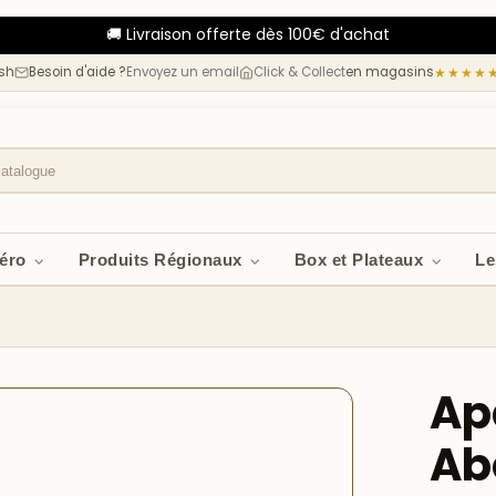
🚚 Livraison offerte dès 100€ d'achat
esh
Besoin d'aide ?
Envoyez un email
Click & Collect
en magasins
★★★★
péro
Produits Régionaux
Box et Plateaux
Le
Ap
Ab