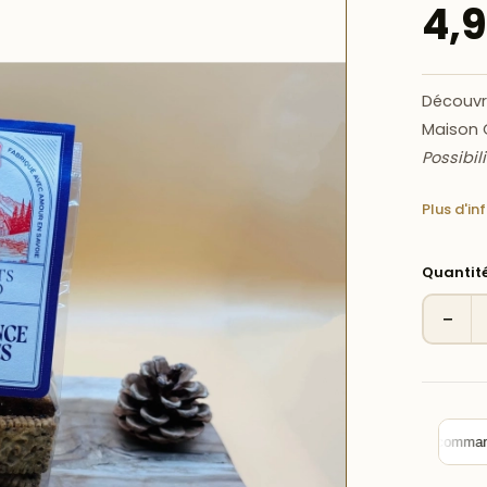
4,
Découv
Maison 
Possibil
Plus d'in
Quantit
−
🏪 Click & Collect —
10% de remise
sur votre commande ave