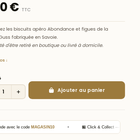
90 €
TTC
rez
les biscuits apéro Abondance et figues de la
Guss
fabriquée en Savoie.
ité d'être retiré en boutique ou livré à domicile.
fos ↓
é
Ajouter au panier
+
c le code
MAGASIN10
✦
🏪 Click & Collect —
10% de remise
su