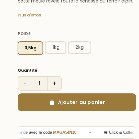
cette meule révèle toute la richesse du terroir alpin.
Plus d'infos ↓
POIDS
1kg
2kg
0,5kg
Quantité
−
+
Ajouter au panier
e commande avec le code
MAGASIN10
✦
🏪 Click & Collect —
10