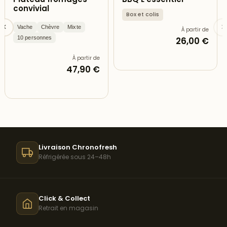
convivial
Box et colis
Vache
Chèvre
Mixte
À partir de
10 personnes
26,00 €
À partir de
47,90 €
Livraison Chronofresh
Réfrigérée sous 24–48h
Click & Collect
Retrait en magasin