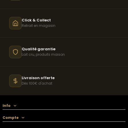
Click & Collect
Retrait en magasin
Qualité garantie
Lait cru, produits maison
Livraison offerte
Dès 100€ d'achat
Info
Compte