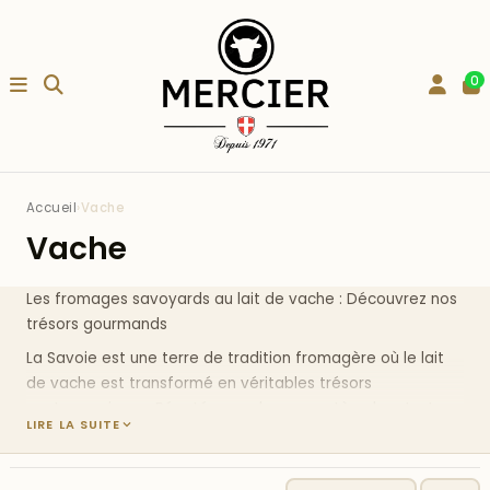
0
Accueil
›
Vache
Vache
Les fromages savoyards au lait de vache : Découvrez nos
trésors gourmands
La Savoie est une terre de tradition fromagère où le lait
de vache est transformé en véritables trésors
gastronomiques. Réputés pour leur caractère, leur texture
LIRE LA SUITE
onctueuse et leur goût unique,
les fromages savoyards
sont incontournables pour les amateurs de produits
authentiques.