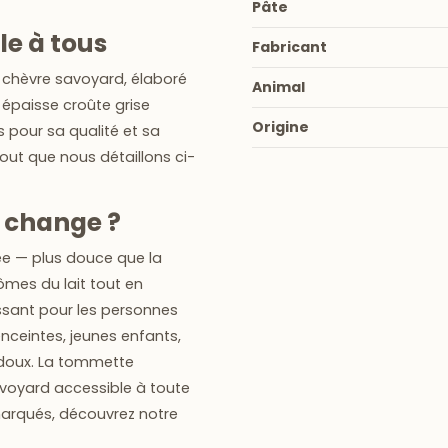
Pâte
e à tous
Fabricant
chèvre savoyard, élaboré
Animal
 épaisse croûte grise
Origine
 pour sa qualité et sa
tout que nous détaillons ci-
a change ?
e — plus douce que la
ômes du lait tout en
essant pour les personnes
ceintes, jeunes enfants
,
doux. La tommette
avoyard accessible à toute
 marqués, découvrez notre