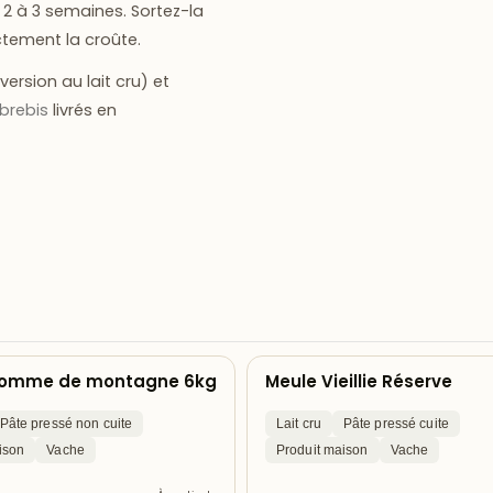
e
2 à 3 semaines
. Sortez-la
ctement la croûte.
version au lait cru) et
brebis
livrés en
tomme de montagne 6kg
Meule Vieillie Réserve
Pâte pressé non cuite
Lait cru
Pâte pressé cuite
ison
Vache
Produit maison
Vache