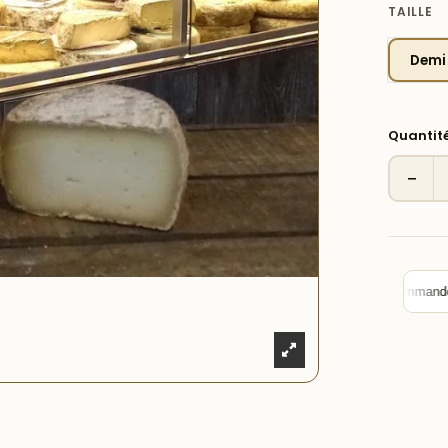
TAILLE
Demi
Quantit
−
🏪 Click & Collect —
10% de remise
sur votre commande avec le 