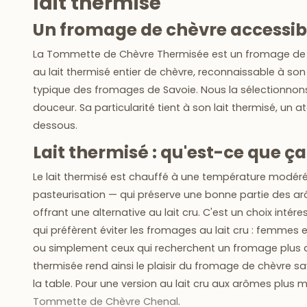
lait thermisé
Un fromage de chèvre accessibl
La
Tommette de Chèvre Thermisée
est un fromage de 
au
lait thermisé entier de chèvre
, reconnaissable à son
typique des fromages de Savoie. Nous la sélectionnons
douceur. Sa particularité tient à son lait thermisé, un a
dessous.
Lait thermisé : qu'est-ce que ç
Le
lait thermisé
est chauffé à une température modéré
pasteurisation — qui préserve une bonne partie des ar
offrant une
alternative au lait cru
. C'est un choix intér
qui préfèrent éviter les fromages au lait cru :
femmes en
ou simplement ceux qui recherchent un fromage plus 
thermisée rend ainsi le plaisir du fromage de chèvre s
la table. Pour une version au lait cru aux arômes plus
Tommette de Chèvre Chenal
.