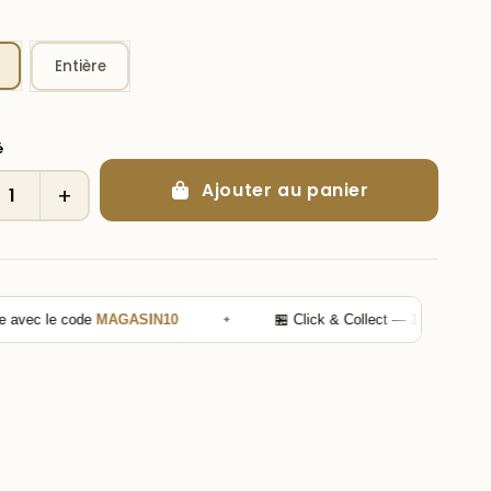
Entière
é
Ajouter au panier
+
code
MAGASIN10
✦
🏪 Click & Collect —
10% de remise
sur vot