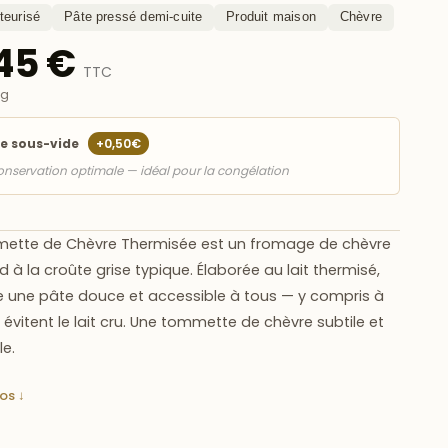
teurisé
Pâte pressé demi-cuite
Produit maison
Chèvre
,45 €
TTC
Kg
e sous-vide
+0,50€
nservation optimale — idéal pour la congélation
ette de Chèvre Thermisée
est un fromage de chèvre
 à la croûte grise typique. Élaborée au lait thermisé,
re une pâte douce et accessible à tous — y compris à
 évitent le lait cru. Une tommette de chèvre subtile et
le.
fos ↓