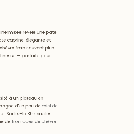
 Thermisée révèle une
pâte
note caprine, élégante et
hèvre frais souvent plus
finesse — parfaite pour
ité à un plateau en
ompagne d'un peu de
miel de
ne. Sortez-la 30 minutes
me de
fromages de chèvre