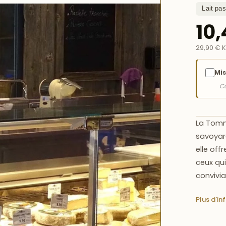
Lait pas
10
29,90 € 
Mis
Co
La
Tomm
savoyard
elle off
ceux qui
convivia
Plus d'in