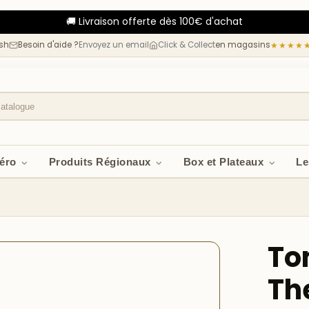
🚚 Livraison offerte dès 100€ d'achat
esh
Besoin d'aide ?
Envoyez un email
Click & Collect
en magasins
★★★★
péro
Produits Régionaux
Box et Plateaux
Le
To
Th